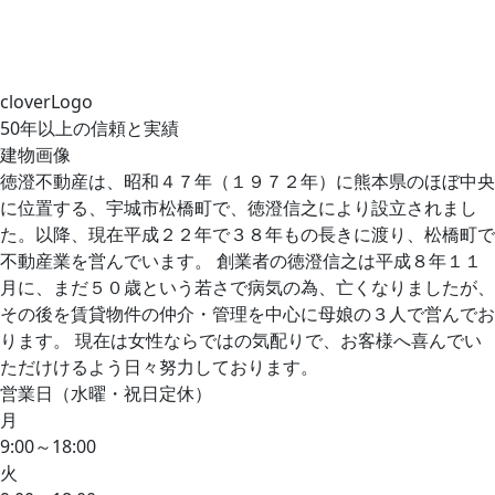
cloverLogo
50年以上の信頼と実績
建物画像
徳澄不動産は、昭和４７年（１９７２年）に熊本県のほぼ中央
に位置する、宇城市松橋町で、徳澄信之により設立されまし
た。以降、現在平成２２年で３８年もの長きに渡り、松橋町で
不動産業を営んでいます。 創業者の徳澄信之は平成８年１１
月に、まだ５０歳という若さで病気の為、亡くなりましたが、
その後を賃貸物件の仲介・管理を中心に母娘の３人で営んでお
ります。 現在は女性ならではの気配りで、お客様へ喜んでい
ただけけるよう日々努力しております。
営業日（水曜・祝日定休）
月
9:00～18:00
火