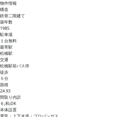
物件情報
構造
鉄骨二階建て
築年数
1985
駐車場
１台無料
最寄駅
松橋駅
交通
松橋駅前バス停
徒歩
５分
面積
24.93
間取り内訳
６₍和₎DK
本体設置
電気・上下水道・プロパンガス